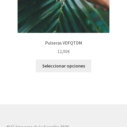
Pulseras VDFQTDM
12,00
€
Este
Seleccionar opciones
producto
tiene
múltiples
variantes.
Las
opciones
se
pueden
elegir