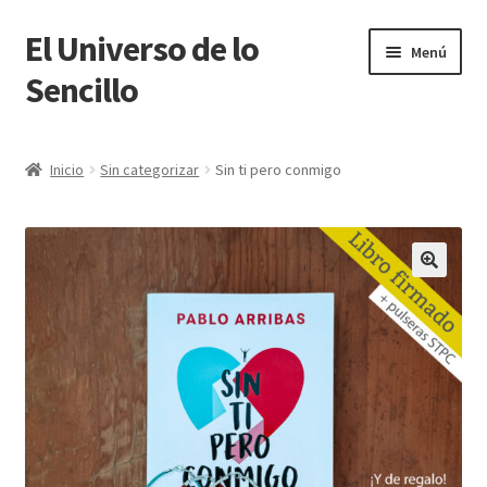
El Universo de lo
Ir
Ir
Menú
a
al
Sencillo
la
contenido
navegación
TIENDA
Inicio
Sin categorizar
Sin ti pero conmigo
Carrito
Finalizar compra
Blog